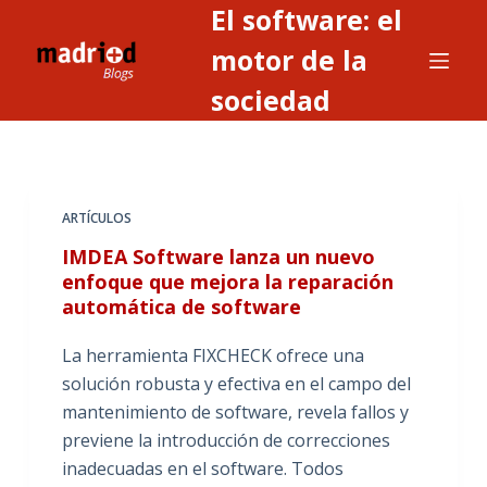
El software: el
S
a
motor de la
l
sociedad
t
a
r
a
ARTÍCULOS
l
c
IMDEA Software lanza un nuevo
o
enfoque que mejora la reparación
automática de software
n
t
La herramienta FIXCHECK ofrece una
e
solución robusta y efectiva en el campo del
n
mantenimiento de software, revela fallos y
i
previene la introducción de correcciones
d
inadecuadas en el software. Todos
o