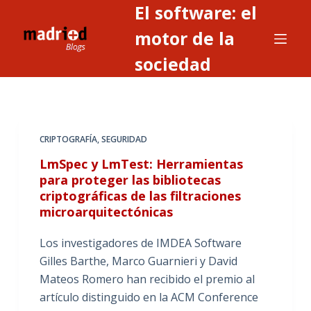
El software: el
S
a
motor de la
l
sociedad
t
a
r
a
CRIPTOGRAFÍA
,
SEGURIDAD
l
c
LmSpec y LmTest: Herramientas
o
para proteger las bibliotecas
criptográficas de las filtraciones
n
microarquitectónicas
t
e
Los investigadores de IMDEA Software
n
Gilles Barthe, Marco Guarnieri y David
i
Mateos Romero han recibido el premio al
d
artículo distinguido en la ACM Conference
o