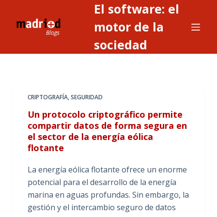
El software: el
S
a
motor de la
l
sociedad
t
a
r
a
CRIPTOGRAFÍA
,
SEGURIDAD
l
c
Un protocolo criptográfico permite
o
compartir datos de forma segura en
el sector de la energía eólica
n
flotante
t
e
La energía eólica flotante ofrece un enorme
n
potencial para el desarrollo de la energía
i
marina en aguas profundas. Sin embargo, la
d
gestión y el intercambio seguro de datos
o