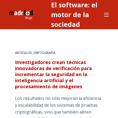
El software: el
S
a
motor de la
l
sociedad
t
a
r
a
ARTÍCULOS
,
CRIPTOGRAFÍA
l
c
Investigadores crean técnicas
o
innovadoras de verificación para
incrementar la seguridad en la
n
inteligencia artificial y el
t
procesamiento de imágenes
e
n
Los resultados no sólo mejoran la eficiencia
i
y escalabilidad de los sistemas de pruebas
d
criptográficas, sino que también abren
o