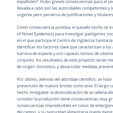
españoles? Hubo graves consecuencias para el sect
llevada a cabo por las autoridades competentes y 
urgente pero perversa de justificaciones y titular
Como consecuencia positiva, el pasado otoño se i
of Novel Epidemics) para investigar patógenos zoo
en el que participa el Centro de Vigilancia Sanitar
identificar los factores clave que caracterizan a l
barrera de especie y son capaces incluso de obtene
conjunto, los resultados de este proyecto serán m
de origen zoonótico, y desarrollar medidas prevent
Por último, además del abordaje científico, se hac
prevención de nuevos brotes como este. El largo c
hecho innegable: la deslocalización de la cadena 
concebir la producción tiene consecuencias muy g
consecuencias impredecibles en casos de emergenc
del campo, y su seguridad alimentaria queda meng