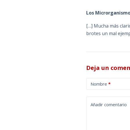
Los Microrganismo
[…] Mucha más clarid
brotes un mal ejempl
Deja un comen
A
Nombre
*
l
t
e
Añadir comentario
r
n
a