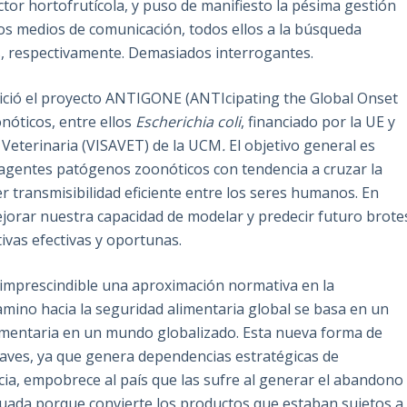
or hortofrutícola, y puso de manifiesto la pésima gestión
los medios de comunicación, todos ellos a la búsqueda
es, respectivamente. Demasiados interrogantes.
nició el proyecto ANTIGONE (ANTIcipating the Global Onset
nóticos, entre ellos
Escherichia coli
, financiado por la UE y
ia Veterinaria (VISAVET) de la UCM
.
El objetivo general es
os agentes patógenos zoonóticos con tendencia a cruzar la
r transmisibilidad eficiente entre los seres humanos. En
ejorar nuestra capacidad de modelar y predecir futuro brote
ivas efectivas y oportunas.
e imprescindible una aproximación normativa en la
amino hacia la seguridad alimentaria global se basa en un
alimentaria en un mundo globalizado. Esta nueva forma de
raves, ya que genera dependencias estratégicas de
ia, empobrece al país que las sufre al generar el abandono
uada porque convierte los productos que estaban sujetos a