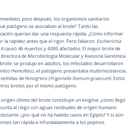
inmediato; poco después, los organismos sanitarios
ué patógeno se asociaban al brote? Tanto las
cación querían dar una respuesta rápida. ¿Cómo informar
r la rapidez antes que el rigor. Pero fallaron.
Escherichia
 causó 46 muertos y 4.000 afectados. El mayor brote de
directora de Microbiología Molecular y Asesoría Genómica
 brote: se produjo en adultos, los infectados desarrollaron
co Hemolítico, el patógeno presentaba multirresistencia,
 semillas de fenogreco (
Frigonella foenum-graecum
). Estos
otros brotes por el mismo patógeno.
l origen último del brote constituye un enigma: ¿cómo llegó
a apunta al riego con aguas residuales de origen humano
obstante: ¿por qué no ha habido casos en Egipto? Y si aún
onces tan rápida e infundadamente a los pepinos