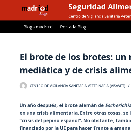
Seguridad Alimen
S
a
Centro de Vigilancia Sanitaria Veter
l
Blogs madri+d
Portada Blog
t
a
r
a
El brote de los brotes: u
l
mediática y de crisis alim
c
o
n
CENTRO DE VIGILANCIA SANITARIA VETERINARIA (VISAVET)
t
e
Un año después, el brote alemán de
Escherichia
n
en una crisis alimentaria. Entre otras cosas, se
i
“crisis del pepino español”. No obstante, tamb
d
financiado por la UE para hacer frente a amen
o