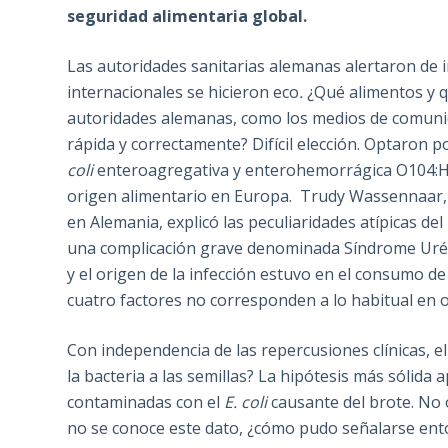
seguridad alimentaria global.
Las autoridades sanitarias alemanas alertaron de 
internacionales se hicieron eco
.
¿Qué alimentos y q
autoridades alemanas, como los medios de comuni
rápida y correctamente? Difícil elección. Optaron po
coli
enteroagregativa y enterohemorrágica O104:H4
origen alimentario en Europa. Trudy Wassennaar, 
en Alemania, explicó las peculiaridades atípicas del
una complicación grave denominada Síndrome Urémi
y el origen de la infección estuvo en el consumo de
cuatro factores no corresponden a lo habitual en 
Con independencia de las repercusiones clínicas, e
la bacteria a las semillas? La hipótesis más sólid
contaminadas con el
E. coli
causante del brote. No 
no se conoce este dato, ¿cómo pudo señalarse ent