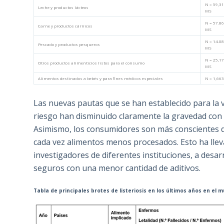
N = 59,31
Leche y productos lácteos
MS
N = 57.86
Carne y productos cárnicos
MS
N = 14.08
Pescado y productos pesqueros
MS
N = 25,17
Otros productos alimenticios listos para el consumo
MS
Alimentos destinados a bebés y para fines médicos especiales
N = 1,663
Las nuevas pautas que se han establecido para la v
riesgo han disminuido claramente la gravedad con la
Asimismo, los consumidores son más conscientes d
cada vez alimentos menos procesados. Esto ha lleva
investigadores de diferentes instituciones, a desar
seguros con una menor cantidad de aditivos.
Tabla de principales brotes de listeriosis en los últimos años en el 