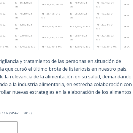
3; 23
N = 56.428; 25
N = 45,996; 24
N = 68,497; 24
N = 34,850; 26 MS
EFSA
MS
MS
MS
1; 22
N = 45,219; 24
N = 25,195; 210
N = 25,396; 22
N = 18,720; 21
EFSA
MS
MS
MS
MS
1; 22
N = 12,604; 24
N = 29,341; 21
N = 6,601; 23 MS
N = 7,986; 25 MS
EFSA
MS
MS
9; 22
N = 23,915; 23
N = 25,544; 23
N = 32,126; 23
N = 21,085; 22 MS
EFSA
MS
MS
MS
; 18 MS
N = 1,462; 20 MS
N = 1,274; 16 MS
N = 1,754; 12 MS
N = 1,233; 10 MS
EFSA
igilancia y tratamiento de las personas en situación de
 que cursó el último brote de listeriosis en nuestro país.
e la relevancia de la alimentación en su salud, demandando
do a la industria alimentaria, en estrecha colaboración con
rollar nuevas estrategias en la elaboración de los alimentos
mundo.
(VISAVET, 2019)