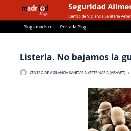
Seguridad Alimen
S
a
Centro de Vigilancia Sanitaria Veter
l
Blogs madri+d
Portada Blog
t
a
r
a
Listeria. No bajamos la g
l
c
CENTRO DE VIGILANCIA SANITARIA VETERINARIA (VISAVET)
o
n
t
e
n
i
d
o