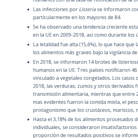
Las
infecciones por
Li
ste
ria
se informaron con
particularmente en los mayores de 84.
Se ha observado una tendencia creciente estad
en la UE en 2009-2018, así como durante los 
La letalidad fue alta (15,6%), lo que hace que
los alimentos más graves bajo la vigilancia de 
En 2018, se informaron 14 brotes de listerio
humanos en la UE.
Tres países notificaron 4
vinculado a vegetales congelados.
Los casos d
2018, las verduras, zumos y otros derivados f
transmisión alimentaria, mientras que entre 
mas evidentes fueron la comida mixta, el pe
protagonismo que los crustáceos, mariscos, 
Hasta el 3,18% de los alimentos procesados d
individuales, se consideraron insatisfactori
proporción de resultados positivos se infor