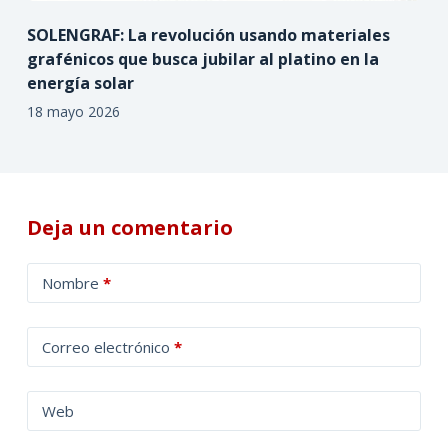
SOLENGRAF: La revolución usando materiales
grafénicos que busca jubilar al platino en la
energía solar
18 mayo 2026
Deja un comentario
A
Nombre
*
l
t
Correo electrónico
*
e
r
n
Web
a