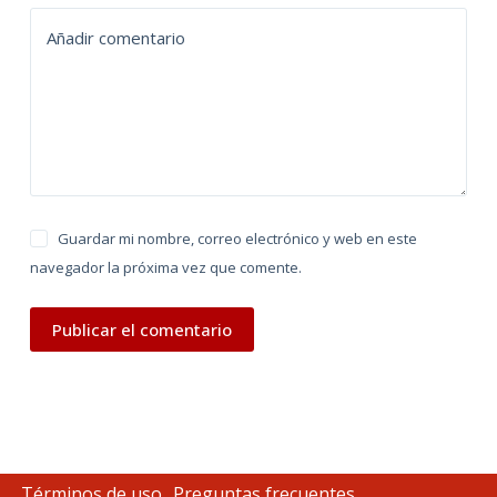
t
Añadir comentario
i
v
e
:
Guardar mi nombre, correo electrónico y web en este
navegador la próxima vez que comente.
Publicar el comentario
Términos de uso
Preguntas frecuentes