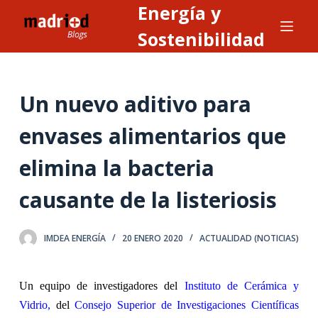
Energía y
S
a
Sostenibilidad
l
t
a
Un nuevo aditivo para
r
a
envases alimentarios que
l
elimina la bacteria
c
o
causante de la listeriosis
n
t
e
IMDEA ENERGÍA
20 ENERO 2020
ACTUALIDAD (NOTICIAS)
n
i
Un equipo de investigadores del
Instituto de Cerámica y
d
Vidrio
,
del
Consejo Superior de Investigaciones Científicas
o