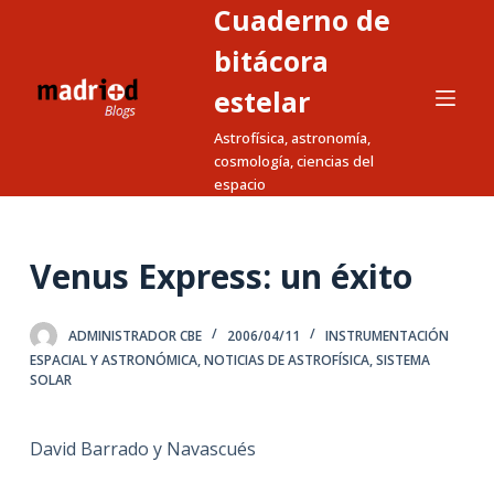
Cuaderno de
S
a
bitácora
l
estelar
t
Astrofísica, astronomía,
a
cosmología, ciencias del
r
espacio
a
l
c
Venus Express: un éxito
o
n
ADMINISTRADOR CBE
2006/04/11
INSTRUMENTACIÓN
t
ESPACIAL Y ASTRONÓMICA
,
NOTICIAS DE ASTROFÍSICA
,
SISTEMA
e
SOLAR
n
i
David Barrado y Navascués
d
o