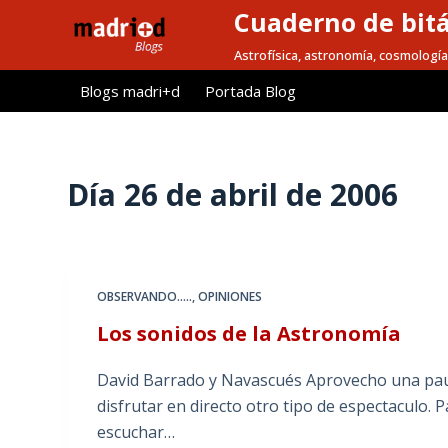
Cuaderno de bitá
S
a
Astrofísica, astronomía, cosmología
l
Blogs madri+d
Portada Blog
t
a
r
a
Día
26 de abril de 2006
l
c
o
n
OBSERVANDO.....
,
OPINIONES
t
Los sonidos de la Astronomía
e
n
David Barrado y Navascués Aprovecho una paus
i
disfrutar en directo otro tipo de espectaculo. P
d
escuchar…
o