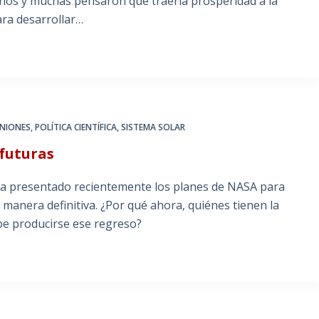
uchos y muchas pensaron que traería prosperidad a la
ara desarrollar…
INIONES
,
POLÍTICA CIENTÍFICA
,
SISTEMA SOLAR
 futuras
a presentado recientemente los planes de NASA para
manera definitiva. ¿Por qué ahora, quiénes tienen la
be producirse ese regreso?