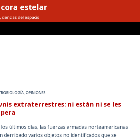
cora estelar
, ciencias del espacio
TROBIOLOGÍA
,
OPINIONES
nis extraterrestres: ni están ni se les
spera
 los últimos días, las fuerzas armadas norteamericanas
n derribado varios objetos no identificados que se