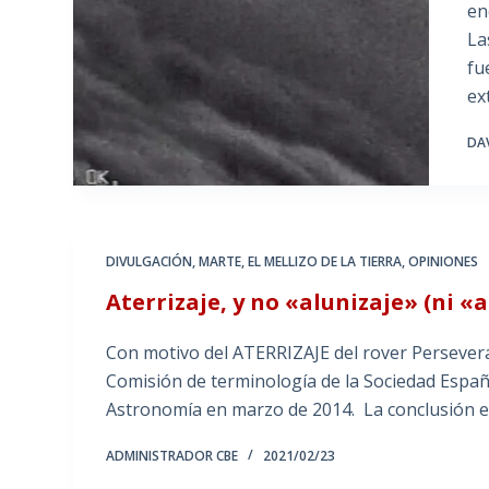
en
La
fu
ex
DA
DIVULGACIÓN
,
MARTE, EL MELLIZO DE LA TIERRA
,
OPINIONES
Aterrizaje, y no «alunizaje» (ni «
Con motivo del ATERRIZAJE del rover Persever
Comisión de terminología de la Sociedad Españo
Astronomía en marzo de 2014. La conclusión e
ADMINISTRADOR CBE
2021/02/23