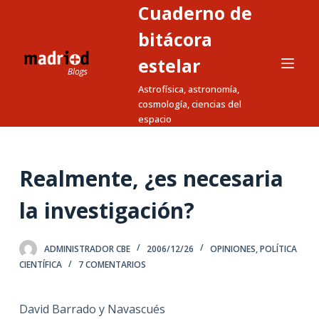
Cuaderno de
S
a
bitácora
l
estelar
t
Astrofísica, astronomía,
a
cosmología, ciencias del
r
espacio
a
l
c
Realmente, ¿es necesaria
o
n
la investigación?
t
e
ADMINISTRADOR CBE
2006/12/26
OPINIONES
,
POLÍTICA
n
CIENTÍFICA
7 COMENTARIOS
i
d
David Barrado y Navascués
o