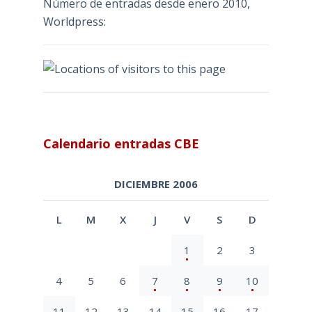
Número de entradas desde enero 2010,
Worldpress:
Calendario entradas CBE
DICIEMBRE 2006
L
M
X
J
V
S
D
1
2
3
4
5
6
7
8
9
10
11
12
13
14
15
16
17