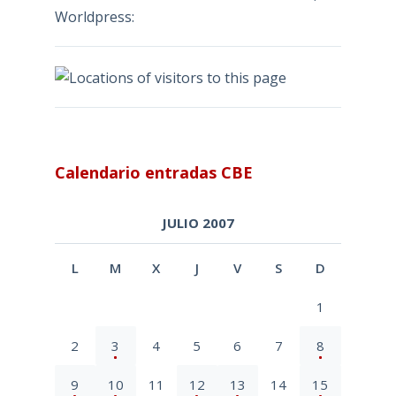
Worldpress:
Calendario entradas CBE
JULIO 2007
L
M
X
J
V
S
D
1
2
3
4
5
6
7
8
9
10
11
12
13
14
15