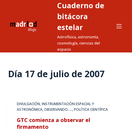
Cuaderno de
S
a
bitácora
l
estelar
t
Astrofísica, astronomía,
a
cosmología, ciencias del
r
espacio
a
l
c
Día
17 de julio de 2007
o
n
t
e
DIVULGACIÓN
,
INSTRUMENTACIÓN ESPACIAL Y
n
ASTRONÓMICA
,
OBSERVANDO.....
,
POLÍTICA CIENTÍFICA
i
GTC comienza a observar el
d
firmamento
o