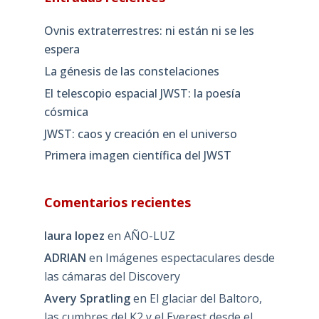
Ovnis extraterrestres: ni están ni se les
espera
La génesis de las constelaciones
El telescopio espacial JWST: la poesía
cósmica
JWST: caos y creación en el universo
Primera imagen científica del JWST
Comentarios recientes
laura lopez
en
AÑO-LUZ
ADRIAN
en
Imágenes espectaculares desde
las cámaras del Discovery
Avery Spratling
en
El glaciar del Baltoro,
las cumbres del K2 y el Everest desde el