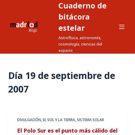
Cuaderno de
S
a
bitácora
l
estelar
t
Astrofísica, astronomía,
a
cosmología, ciencias del
r
espacio
a
l
c
Día
19 de septiembre de
o
n
2007
t
e
n
i
DIVULGACIÓN
,
EL SOL Y LA TIERRA
,
SISTEMA SOLAR
d
El Polo Sur es el punto más cálido del
o