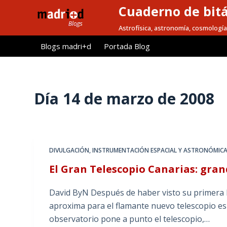
Cuaderno de bitá
S
a
Astrofísica, astronomía, cosmología
l
Blogs madri+d
Portada Blog
t
a
r
a
Día
14 de marzo de 2008
l
c
o
n
DIVULGACIÓN
,
INSTRUMENTACIÓN ESPACIAL Y ASTRONÓMIC
t
El Gran Telescopio Canarias: gra
e
n
David ByN Después de haber visto su primera lu
i
aproxima para el flamante nuevo telescopio es
d
observatorio pone a punto el telescopio,…
o