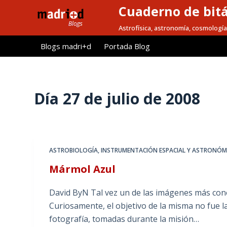
Cuaderno de bitá
S
a
Astrofísica, astronomía, cosmología
l
Blogs madri+d
Portada Blog
t
a
r
a
Día
27 de julio de 2008
l
c
o
n
ASTROBIOLOGÍA
,
INSTRUMENTACIÓN ESPACIAL Y ASTRONÓM
t
Mármol Azul
e
n
David ByN Tal vez un de las imágenes más conoc
i
Curiosamente, el objetivo de la misma no fue la
d
fotografía, tomadas durante la misión…
o