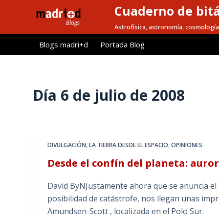
Cuaderno de bitá
S
a
Astrofísica, astronomía, cosmología
l
Blogs madri+d
Portada Blog
t
a
r
a
Día
6 de julio de 2008
l
c
o
n
DIVULGACIÓN
,
LA TIERRA DESDE EL ESPACIO
,
OPINIONES
t
Desde el confín del planeta: auror
e
n
David ByNJustamente ahora que se anuncia el r
i
posibilidad de catástrofe, nos llegan unas im
d
Amundsen-Scott , localizada en el Polo Sur.
o