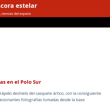
cora estelar
, ciencias del espacio
as en el Polo Sur
ápido deshielo del casquete ártico, con la consiguiente
presionantes fotografías tomadas desde la base