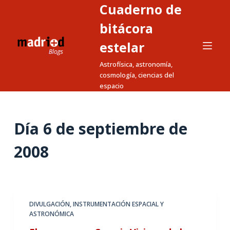
Cuaderno de
S
a
bitácora
l
estelar
t
Astrofísica, astronomía,
a
cosmología, ciencias del
r
espacio
a
l
c
Día
6 de septiembre de
o
n
2008
t
e
n
i
DIVULGACIÓN
,
INSTRUMENTACIÓN ESPACIAL Y
d
ASTRONÓMICA
o