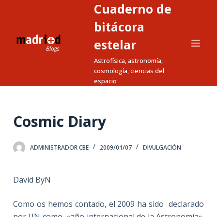
Cuaderno de
S
a
bitácora
l
estelar
t
Astrofísica, astronomía,
a
cosmología, ciencias del
r
espacio
a
l
c
Cosmic Diary
o
n
ADMINISTRADOR CBE
2009/01/07
DIVULGACIÓN
t
e
n
David ByN
i
d
Como os hemos contado, el 2009 ha sido declarado
o
por UN como «año internacional de la Astronomía».