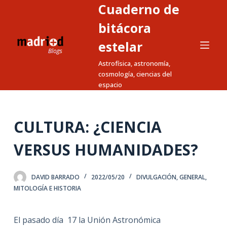
Cuaderno de
S
a
bitácora
l
estelar
t
Astrofísica, astronomía,
a
cosmología, ciencias del
r
espacio
a
l
c
CULTURA: ¿CIENCIA
o
n
VERSUS HUMANIDADES?
t
e
DAVID BARRADO
2022/05/20
DIVULGACIÓN
,
GENERAL
,
n
MITOLOGÍA E HISTORIA
i
d
El pasado día 17 la Unión Astronómica
o