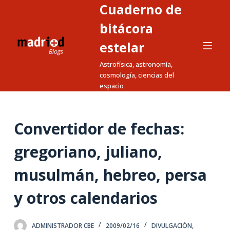
Cuaderno de
S
a
bitácora
l
estelar
t
Astrofísica, astronomía,
a
cosmología, ciencias del
r
espacio
a
l
c
Convertidor de fechas:
o
n
gregoriano, juliano,
t
musulmán, hebreo, persa
e
n
y otros calendarios
i
d
o
ADMINISTRADOR CBE
2009/02/16
DIVULGACIÓN
,