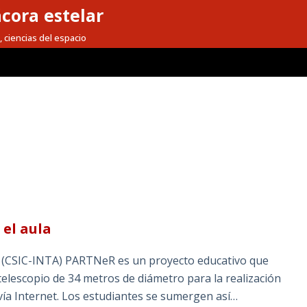
cora estelar
, ciencias del espacio
el aula
a (CSIC-INTA) PARTNeR es un proyecto educativo que
telescopio de 34 metros de diámetro para la realización
ía Internet. Los estudiantes se sumergen así…