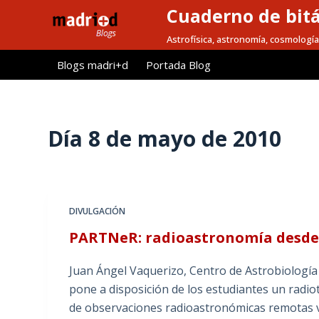
Cuaderno de bitá
S
a
Astrofísica, astronomía, cosmología
l
Blogs madri+d
Portada Blog
t
a
r
a
Día
8 de mayo de 2010
l
c
o
n
DIVULGACIÓN
t
PARTNeR: radioastronomía desde 
e
n
Juan Ángel Vaquerizo, Centro de Astrobiologí
i
pone a disposición de los estudiantes un radio
d
de observaciones radioastronómicas remotas v
o