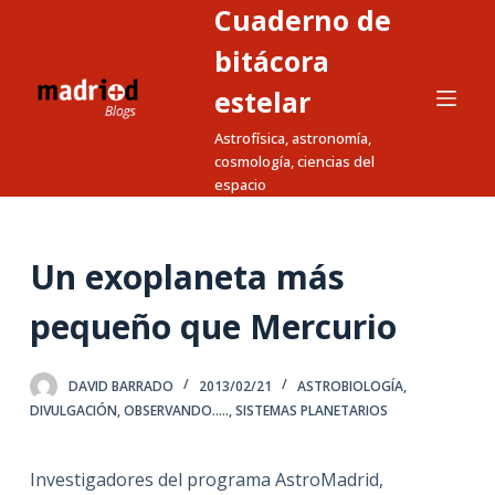
Cuaderno de
S
a
bitácora
l
estelar
t
Astrofísica, astronomía,
a
cosmología, ciencias del
r
espacio
a
l
c
Un exoplaneta más
o
n
pequeño que Mercurio
t
e
DAVID BARRADO
2013/02/21
ASTROBIOLOGÍA
,
n
DIVULGACIÓN
,
OBSERVANDO.....
,
SISTEMAS PLANETARIOS
i
d
Investigadores del programa AstroMadrid,
o