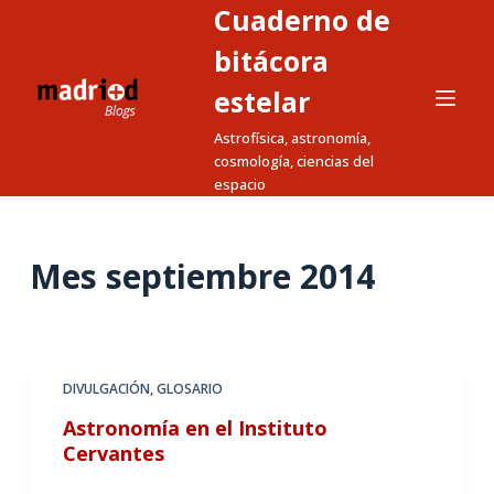
Cuaderno de
S
a
bitácora
l
estelar
t
Astrofísica, astronomía,
a
cosmología, ciencias del
r
espacio
a
l
c
Mes
septiembre 2014
o
n
t
e
DIVULGACIÓN
,
GLOSARIO
n
Astronomía en el Instituto
i
Cervantes
d
o