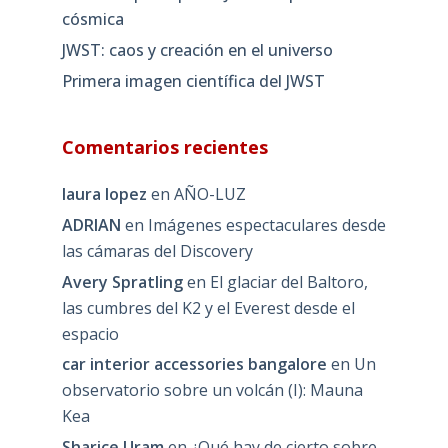
cósmica
JWST: caos y creación en el universo
Primera imagen científica del JWST
Comentarios recientes
laura lopez
en
AÑO-LUZ
ADRIAN
en
Imágenes espectaculares desde
las cámaras del Discovery
Avery Spratling
en
El glaciar del Baltoro,
las cumbres del K2 y el Everest desde el
espacio
car interior accessories bangalore
en
Un
observatorio sobre un volcán (I): Mauna
Kea
Sharice Uram
en
¿Qué hay de cierto sobre