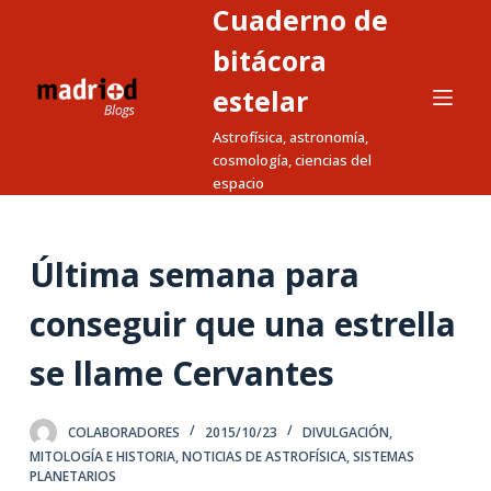
Cuaderno de
S
a
bitácora
l
estelar
t
Astrofísica, astronomía,
a
cosmología, ciencias del
r
espacio
a
l
c
Última semana para
o
n
conseguir que una estrella
t
se llame Cervantes
e
n
i
COLABORADORES
2015/10/23
DIVULGACIÓN
,
d
MITOLOGÍA E HISTORIA
,
NOTICIAS DE ASTROFÍSICA
,
SISTEMAS
PLANETARIOS
o