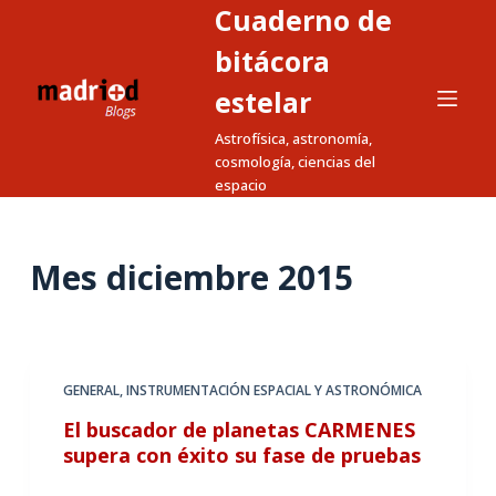
Cuaderno de
S
a
bitácora
l
estelar
t
Astrofísica, astronomía,
a
cosmología, ciencias del
r
espacio
a
l
c
Mes
diciembre 2015
o
n
t
e
GENERAL
,
INSTRUMENTACIÓN ESPACIAL Y ASTRONÓMICA
n
El buscador de planetas CARMENES
i
supera con éxito su fase de pruebas
d
o