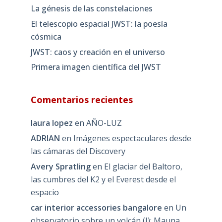
La génesis de las constelaciones
El telescopio espacial JWST: la poesía
cósmica
JWST: caos y creación en el universo
Primera imagen científica del JWST
Comentarios recientes
laura lopez
en
AÑO-LUZ
ADRIAN
en
Imágenes espectaculares desde
las cámaras del Discovery
Avery Spratling
en
El glaciar del Baltoro,
las cumbres del K2 y el Everest desde el
espacio
car interior accessories bangalore
en
Un
observatorio sobre un volcán (I): Mauna