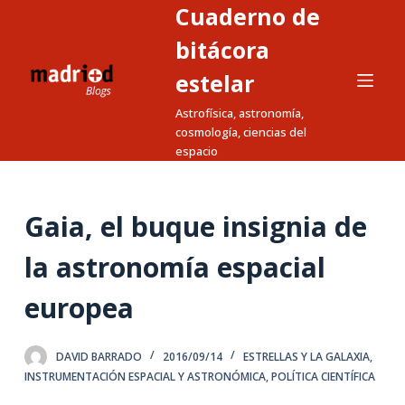
Cuaderno de
S
a
bitácora
l
estelar
t
Astrofísica, astronomía,
a
cosmología, ciencias del
r
espacio
a
l
c
Gaia, el buque insignia de
o
n
la astronomía espacial
t
europea
e
n
i
DAVID BARRADO
2016/09/14
ESTRELLAS Y LA GALAXIA
,
d
INSTRUMENTACIÓN ESPACIAL Y ASTRONÓMICA
,
POLÍTICA CIENTÍFICA
o