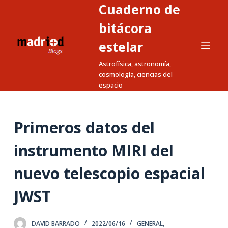
Cuaderno de
S
a
bitácora
l
estelar
t
Astrofísica, astronomía,
a
cosmología, ciencias del
r
espacio
a
l
c
Primeros datos del
o
n
instrumento MIRI del
t
nuevo telescopio espacial
e
n
JWST
i
d
o
DAVID BARRADO
2022/06/16
GENERAL
,