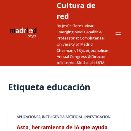
Cultura de
S
a
red
l
By Jesús Flores-Vivar,
t
Emerging Media Analist &
a
Professor at Complutense
University of Madrid.
r
Chairman of Cyberjournalism
a
Annual Congress & Director
l
of Internet Media Lab-UCM.
c
o
n
Etiqueta
educación
t
e
n
i
APLICACIONES
,
INTELIGENCIA ARTIFICIAL
,
INVESTIGACIÓN
d
Asta, herramienta de IA que ayuda
o