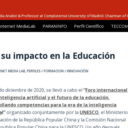
dia Analist & Professor at Complutense University of Madrid. Chairman of
Internet MediaLab
PARANINFO
Perfil Científico
TECCOM 
 y su impacto en la Educación
RNET MEDIA LAB
,
PERFILES / FORMACION / INNOVACIÓN
do diciembre de 2020, se llevó a cabo el
“
Foro internacional
nteligencia artificial y el futuro de la educación.
ollando competencias para la era de la inteligencia
ia
l”
organizado conjuntamente por la
UNESCO
, el Ministerio
ación de la República Popular China y la Comisión Nacional
epública Popular China para la UNESCO. Un año después,