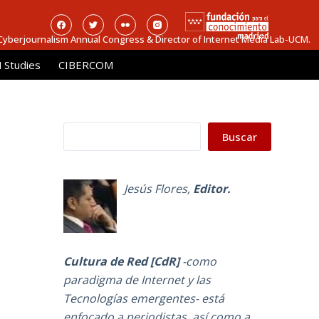
 Cyberjournalism Annual Congress & Director of Internet Media Lab-UCM.
Studies
CIBERCOM
Buscar
Buscar
Jesús Flores
,
Editor.
Cultura de Red [CdR]
-como
paradigma de Internet y las
Tecnologías emergentes-
está
enfocado a periodistas, así como a