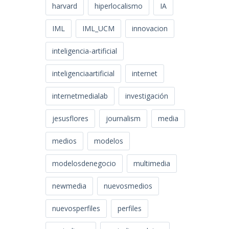
harvard
hiperlocalismo
IA
IML
IML_UCM
innovacion
inteligencia-artificial
inteligenciaartificial
internet
internetmedialab
investigación
jesusflores
journalism
media
medios
modelos
modelosdenegocio
multimedia
newmedia
nuevosmedios
nuevosperfiles
perfiles