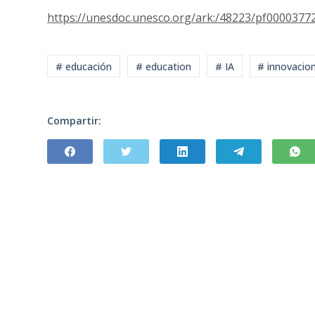
https://unesdoc.unesco.org/ark:/48223/pf0000377
# educación
# education
# IA
# innovacio
Compartir: