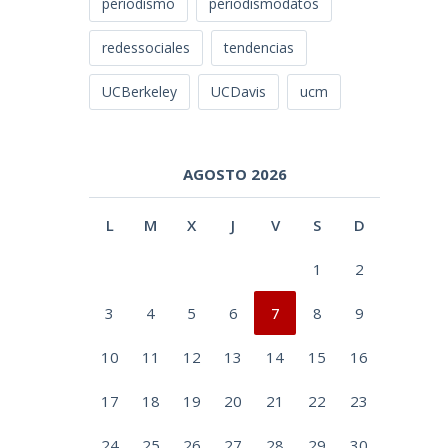
periodismo
periodismodatos
redessociales
tendencias
UCBerkeley
UCDavis
ucm
AGOSTO 2026
L
M
X
J
V
S
D
1
2
3
4
5
6
7
8
9
10
11
12
13
14
15
16
17
18
19
20
21
22
23
24
25
26
27
28
29
30