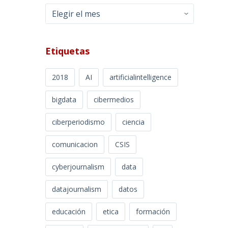
Archivos
Etiquetas
2018
AI
artificialintelligence
bigdata
cibermedios
ciberperiodismo
ciencia
comunicacion
CSIS
cyberjournalism
data
datajournalism
datos
educación
etica
formación