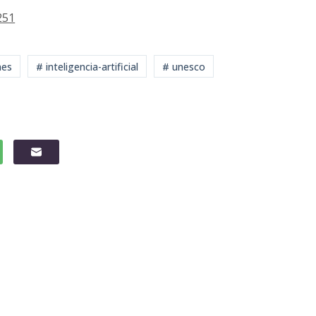
251
nes
# inteligencia-artificial
# unesco