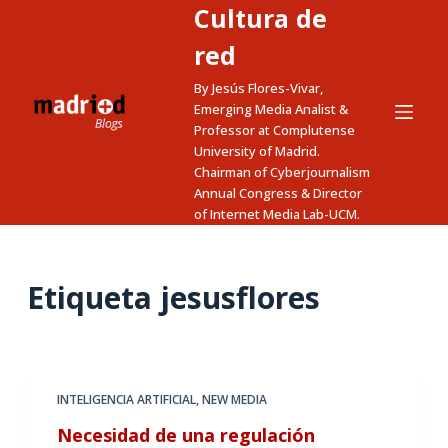
Cultura de
S
a
red
l
By Jesús Flores-Vivar,
t
Emerging Media Analist &
a
Professor at Complutense
University of Madrid.
r
Chairman of Cyberjournalism
a
Annual Congress & Director
l
of Internet Media Lab-UCM.
c
o
n
Etiqueta
jesusflores
t
e
n
i
INTELIGENCIA ARTIFICIAL
,
NEW MEDIA
d
Necesidad de una regulación
o