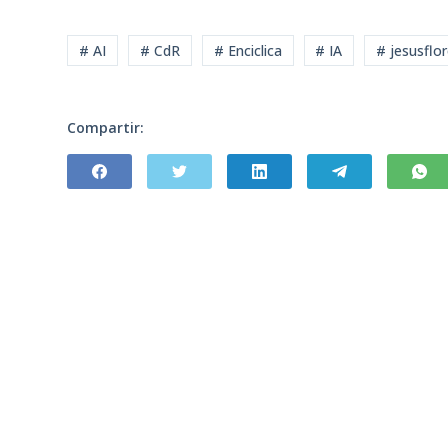
# AI
# CdR
# Enciclica
# IA
# jesusflo
Compartir: