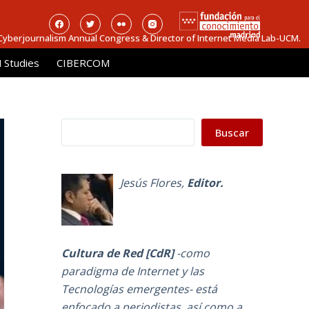
 Cyberjournalism Annual Congress & Director of Internet Media Lab-UCM.
Studies
CIBERCOM
Buscar
Buscar
Jesús Flores
,
Editor.
Cultura de Red [CdR]
-como
paradigma de Internet y las
Tecnologías emergentes-
está
enfocado a periodistas, así como a