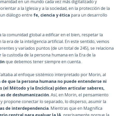
humanidad en un mundo cada vez más digitalizado y
rientar a la Iglesia y a la sociedad, en la protección de la
un diálogo entre
fe, ciencia y ética
para un desarrollo
 la comunidad global a edificar en el bien, respetar la
la era de la inteligencia artificial. En este sentido, vemos
rentes y variados puntos (de un total de 245), se relaciona
dar la custodia de la persona humana en la Era de la
ión
que debemos tener siempre en cuenta.
faltaba al enfoque sistémico interpretado por Morin, al
 de que la persona humana no puede entenderse ni
(el Método y la Encíclica) piden articular saberes,
rmas de deshumanización
. Así, en Morin, el pensamiento
 y propone conectar lo separado, lo disperso, asumir la
s de interdependencia
. Mientras que en Magnifica
erio central para evaluar la IA
, precisamente porque la