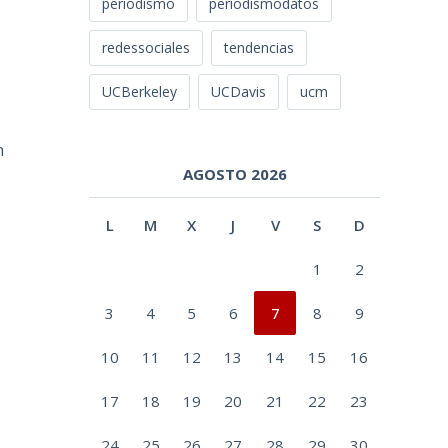
periodismo
periodismodatos
redessociales
tendencias
UCBerkeley
UCDavis
ucm
n
AGOSTO 2026
L
M
X
J
V
S
D
1
2
3
4
5
6
7
8
9
10
11
12
13
14
15
16
17
18
19
20
21
22
23
24
25
26
27
28
29
30