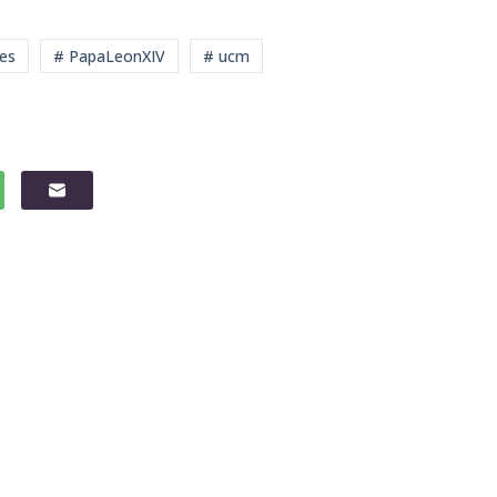
res
# PapaLeonXIV
# ucm