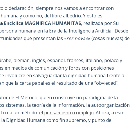
to o declaración, siempre nos vamos a encontrar con
a humana y como no, del libre albedrio. Y esto es
ta Encíclica MAGNIFICA HUMANITAS
, realizada por Su
persona humana en la Era de la Inteligencia Artificial. Desde
ortunidades que presentan las «
res novae
» (cosas nuevas) de
árabe, alemán, inglés, español, francés, italiano, polaco y
es en medios de comunicación y foros con posiciones
 se involucre en salvaguardar la dignidad humana frente a
an que la carta papal es el resultado de una “obviedad”.
autor de El Método, quien construye un paradigma de la
 los sistemas, la teoría de la información, la autoorganización
ual crea un método:
el pensamiento complejo
. Ahora, a este
e la Dignidad Humana como fin supremo, y punto de