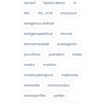
harvard
hiperlocalismo
IA
IML
IML_UCM
innovacion
inteligencia-artificial
inteligenciaartificial
internet
internetmedialab
investigación
jesusflores
journalism
media
medios
modelos
modelosdenegocio
multimedia
newmedia
nuevosmedios
nuevosperfiles
perfiles