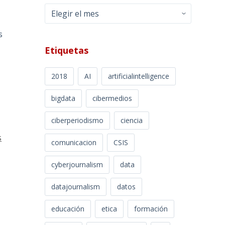
Archivos
s
Etiquetas
2018
AI
artificialintelligence
bigdata
cibermedios
ciberperiodismo
ciencia
s
comunicacion
CSIS
cyberjournalism
data
datajournalism
datos
educación
etica
formación