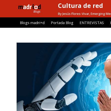
Cultura de red
S
a
By Jesús Flores-Vivar, Emerging Me
l
Blogs madri+d
Portada Blog
ENTREVISTAS
t
a
r
a
l
c
o
n
t
e
n
i
d
o