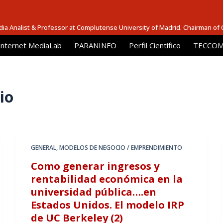
dia Analist & Professor at Complutense University of Madrid. Chairman of
Internet MediaLab
PARANINFO
Perfil Científico
TECCOM 
io
GENERAL
,
MODELOS DE NEGOCIO / EMPRENDIMIENTO
Como generar ingresos y
rentabilidad económica en la
universidad pública….en
Estados Unidos. El modelo IRP
de UC Berkeley (2)