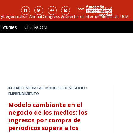
 Cyberjournalism Annual Congress & Director of Internet Media Lab-UCM.
Studies
CIBERCOM
INTERNET MEDIA LAB
,
MODELOS DE NEGOCIO /
EMPRENDIMIENTO
Modelo cambiante en el
negocio de los medios: los
ingresos por compra de
periódicos supera a los