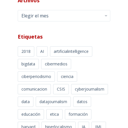
Archivos
Archivos
Etiquetas
2018
AI
artificialintelligence
bigdata
cibermedios
ciberperiodismo
ciencia
comunicacion
CSIS
cyberjournalism
data
datajournalism
datos
educación
etica
formación
harvard
hiperlocalismo
IA
IML