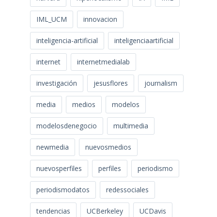
IML_UCM
innovacion
inteligencia-artificial
inteligenciaartificial
internet
internetmedialab
investigación
jesusflores
journalism
media
medios
modelos
modelosdenegocio
multimedia
newmedia
nuevosmedios
nuevosperfiles
perfiles
periodismo
periodismodatos
redessociales
tendencias
UCBerkeley
UCDavis