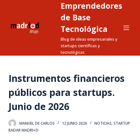
Emprendedores
S
a
de Base
l
Tecnológica
t
Blog de ideas empresariales y
a
startups científicas y
r
tecnológicas
a
l
c
Instrumentos financieros
o
n
públicos para startups.
t
Junio de 2026
e
n
i
MANUEL DE CARLOS
12 JUNIO 2026
NOTICIAS
,
STARTUP
d
RADAR MADRI+D
o