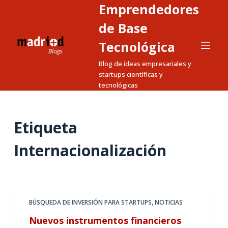
Emprendedores
S
a
de Base
l
Tecnológica
t
Blog de ideas empresariales y
a
startups científicas y
r
tecnológicas
a
l
c
Etiqueta
o
n
Internacionalización
t
e
n
i
BÚSQUEDA DE INVERSIÓN PARA STARTUPS
,
NOTICIAS
d
Nuevos instrumentos financieros
o