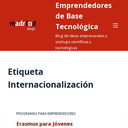
Emprendedores
S
a
de Base
l
Tecnológica
t
Blog de ideas empresariales y
a
startups científicas y
r
tecnológicas
a
l
c
Etiqueta
o
n
Internacionalización
t
e
n
i
PROGRAMAS PARA EMPRENDEDORES
d
Erasmus para Jóvenes
o