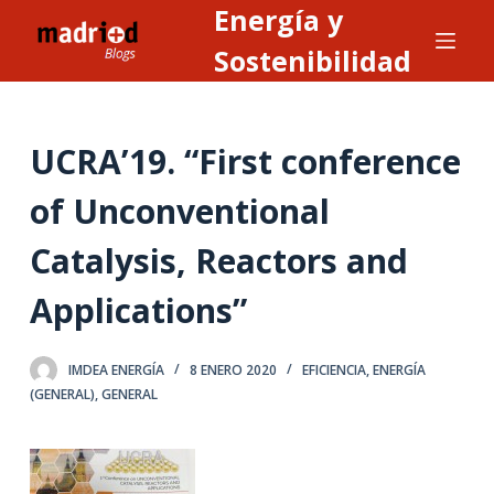
Energía y
S
a
Sostenibilidad
l
t
a
UCRA’19. “First conference
r
a
of Unconventional
l
Catalysis, Reactors and
c
o
Applications”
n
t
e
IMDEA ENERGÍA
8 ENERO 2020
EFICIENCIA
,
ENERGÍA
(GENERAL)
,
GENERAL
n
i
d
o