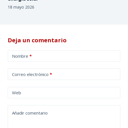
18 mayo 2026
Deja un comentario
A
Nombre
*
l
t
Correo electrónico
*
e
r
n
Web
a
t
Añadir comentario
i
v