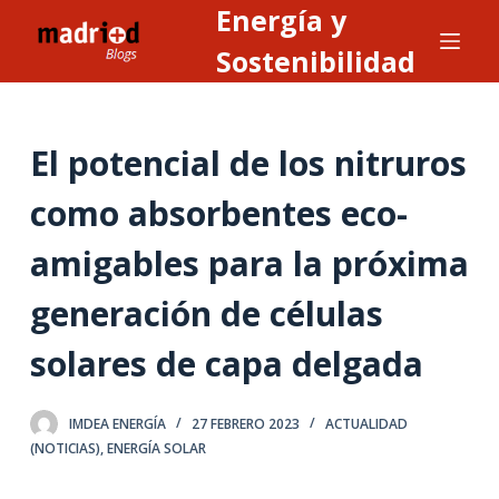
Energía y
S
a
Sostenibilidad
l
t
a
El potencial de los nitruros
r
a
como absorbentes eco-
l
amigables para la próxima
c
o
generación de células
n
t
solares de capa delgada
e
n
IMDEA ENERGÍA
27 FEBRERO 2023
ACTUALIDAD
i
(NOTICIAS)
,
ENERGÍA SOLAR
d
o