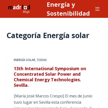
Energía y
S
a
Sostenibilidad
l
t
a
Categoría
Energía solar
r
a
l
c
ENERGÍA SOLAR
,
TODAS
o
n
13th International Symposium on
Concentrated Solar Power and
t
Chemical Energy Technologies.
e
Sevilla.
n
i
[María José Marcos Crespo] El mes de Junio
d
tuvo lugar en Sevilla esta conferencia
o