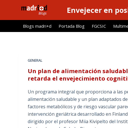
S
Envejecer en pos
a
l
Blogs madri+d
Portada Blog
FGCSIC
Multim
t
a
r
a
l
GENERAL
c
Un plan de alimentación saludabl
o
retarda el envejecimiento cognit
n
t
Un programa integral que proporciona a las p
e
alimentación saludable y un plan adaptados de e
n
factores metabólicos y de riesgo vascular parec
i
intervención geriátrica desarrollado en Finland
d
dirigido por el profesor Miia Kivipelto del Inst
o