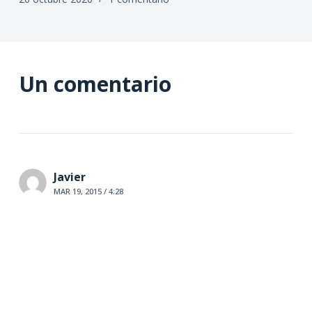
26 octubre 2020
1 comentario
Un comentario
Javier
MAR 19, 2015 / 4:28
FELICITACIONES. Esta es una iniciativa, de la que sin
duda, muchas personas estarán pendientes en
seguir, con afán por aprender cosas de valor.
Javier