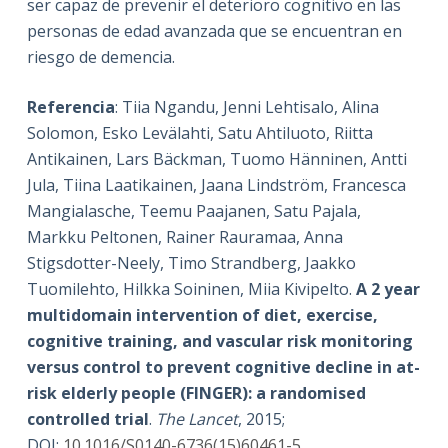
ser capaz de prevenir el deterioro cognitivo en las
personas de edad avanzada que se encuentran en
riesgo de demencia.
Referencia
: Tiia Ngandu, Jenni Lehtisalo, Alina
Solomon, Esko Levälahti, Satu Ahtiluoto, Riitta
Antikainen, Lars Bäckman, Tuomo Hänninen, Antti
Jula, Tiina Laatikainen, Jaana Lindström, Francesca
Mangialasche, Teemu Paajanen, Satu Pajala,
Markku Peltonen, Rainer Rauramaa, Anna
Stigsdotter-Neely, Timo Strandberg, Jaakko
Tuomilehto, Hilkka Soininen, Miia Kivipelto.
A 2 year
multidomain intervention of diet, exercise,
cognitive training, and vascular risk monitoring
versus control to prevent cognitive decline in at-
risk elderly people (FINGER): a randomised
controlled trial
.
The Lancet
, 2015;
DOI:
10.1016/S0140-6736(15)60461-5