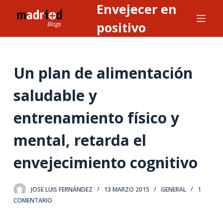
Envejecer en
S
a
positivo
l
t
a
Un plan de alimentación
r
a
saludable y
l
entrenamiento físico y
c
o
mental, retarda el
n
t
envejecimiento cognitivo
e
n
JOSE LUIS FERNÁNDEZ
13 MARZO 2015
GENERAL
1
i
COMENTARIO
d
o