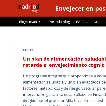
S
Envejecer en pos
a
l
Blogs madri+d
Portada Blog
FGCSIC
Multim
t
a
r
a
l
GENERAL
c
Un plan de alimentación saludabl
o
retarda el envejecimiento cognit
n
t
Un programa integral que proporciona a las p
e
alimentación saludable y un plan adaptados de e
n
factores metabólicos y de riesgo vascular parec
i
intervención geriátrica desarrollado en Finland
d
dirigido por el profesor Miia Kivipelto del Inst
o