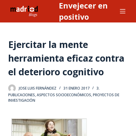
Envejecer en
S
a
positivo
l
t
a
Ejercitar la mente
r
a
herramienta eficaz contra
l
el deterioro cognitivo
c
o
n
JOSE LUIS FERNÁNDEZ
31 ENERO 2017
3.
t
PUBLICACIONES
,
ASPECTOS SOCIOECONÓMICOS
,
PROYECTOS DE
INVESTIGACIÓN
e
n
i
d
o