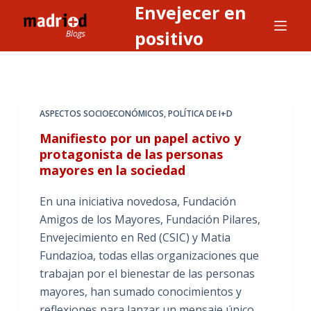
Envejecer en
S
a
positivo
l
t
a
r
ASPECTOS SOCIOECONÓMICOS
,
POLÍTICA DE I+D
a
Manifiesto por un papel activo y
l
protagonista de las personas
c
mayores en la sociedad
o
n
En una iniciativa novedosa, Fundación
t
Amigos de los Mayores, Fundación Pilares,
e
Envejecimiento en Red (CSIC) y Matia
n
Fundazioa, todas ellas organizaciones que
i
trabajan por el bienestar de las personas
d
mayores, han sumado conocimientos y
o
reflexiones para lanzar un mensaje único