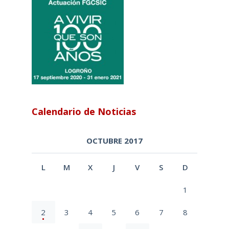
Calendario de Noticias
OCTUBRE 2017
L
M
X
J
V
S
D
1
2
3
4
5
6
7
8