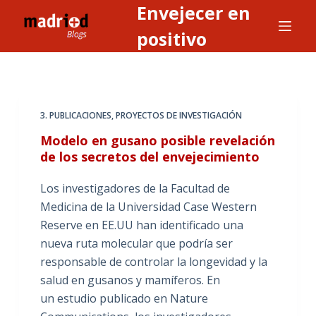
Envejecer en
S
a
positivo
l
t
a
r
3. PUBLICACIONES
,
PROYECTOS DE INVESTIGACIÓN
a
Modelo en gusano posible revelación
l
de los secretos del envejecimiento
c
o
Los investigadores de la Facultad de
n
Medicina de la Universidad Case Western
t
Reserve en EE.UU han identificado una
e
nueva ruta molecular que podría ser
n
responsable de controlar la longevidad y la
i
salud en gusanos y mamíferos. En
d
un estudio publicado en Nature
o