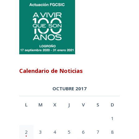
Calendario de Noticias
OCTUBRE 2017
L
M
X
J
V
S
D
1
2
3
4
5
6
7
8