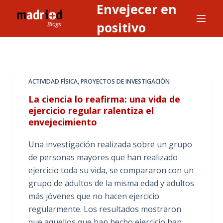
Envejecer en
S
a
positivo
l
t
a
r
ACTIVIDAD FÍSICA
,
PROYECTOS DE INVESTIGACIÓN
a
La ciencia lo reafirma: una vida de
l
ejercicio regular ralentiza el
c
envejecimiento
o
n
Una investigación realizada sobre un grupo
t
de personas mayores que han realizado
e
ejercicio toda su vida, se compararon con un
n
grupo de adultos de la misma edad y adultos
i
más jóvenes que no hacen ejercicio
d
regularmente. Los resultados mostraron
o
que aquellos que han hecho ejercicio han