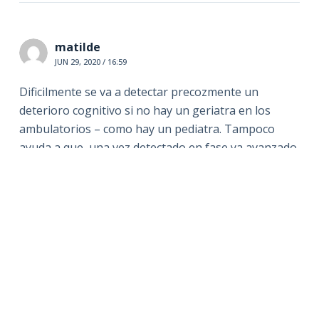
matilde
JUN 29, 2020 / 16:59
Dificilmente se va a detectar precozmente un
deterioro cognitivo si no hay un geriatra en los
ambulatorios – como hay un pediatra. Tampoco
ayuda a que, una vez detectado en fase ya avanzado,
se envíe a la persona a un doctor especializado en
geriatría, que la verá una vez al año (durante él, las
recetas para la medicación puede recogerlas un
familiar, sin la presencia del paciente).
Deja un comentario