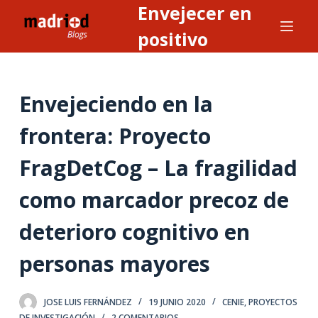
Envejecer en
S
a
positivo
l
t
a
Envejeciendo en la
r
a
frontera: Proyecto
l
FragDetCog – La fragilidad
c
o
como marcador precoz de
n
t
deterioro cognitivo en
e
n
personas mayores
i
d
JOSE LUIS FERNÁNDEZ
19 JUNIO 2020
CENIE
,
PROYECTOS
o
DE INVESTIGACIÓN
2 COMENTARIOS