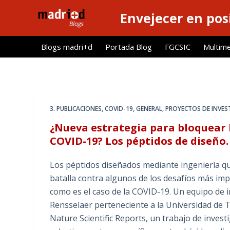
S
Envejecer en pos
a
l
Blogs madri+d
Portada Blog
FGCSIC
Multim
t
a
r
a
l
3. PUBLICACIONES
,
COVID-19
,
GENERAL
,
PROYECTOS DE INVES
c
¿Nueva estrategia para bloquear l
o
COVID-19? Los péptidos de diseño.
n
t
Los péptidos diseñados mediante ingeniería qu
e
batalla contra algunos de los desafíos más im
n
como es el caso de la COVID-19. Un equipo de i
i
Rensselaer perteneciente a la Universidad de
d
Nature Scientific Reports, un trabajo de invest
o