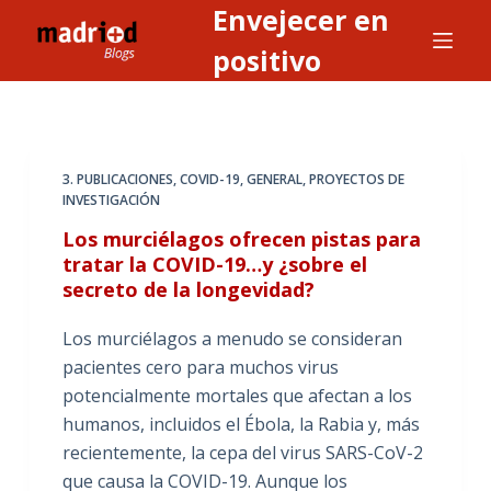
Envejecer en
S
a
positivo
l
t
a
r
3. PUBLICACIONES
,
COVID-19
,
GENERAL
,
PROYECTOS DE
a
INVESTIGACIÓN
l
Los murciélagos ofrecen pistas para
c
tratar la COVID-19…y ¿sobre el
o
secreto de la longevidad?
n
t
Los murciélagos a menudo se consideran
e
pacientes cero para muchos virus
n
potencialmente mortales que afectan a los
i
humanos, incluidos el Ébola, la Rabia y, más
d
recientemente, la cepa del virus SARS-CoV-2
o
que causa la COVID-19. Aunque los