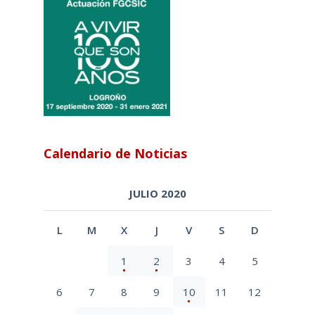
Calendario de Noticias
JULIO 2020
L
M
X
J
V
S
D
1
2
3
4
5
6
7
8
9
10
11
12