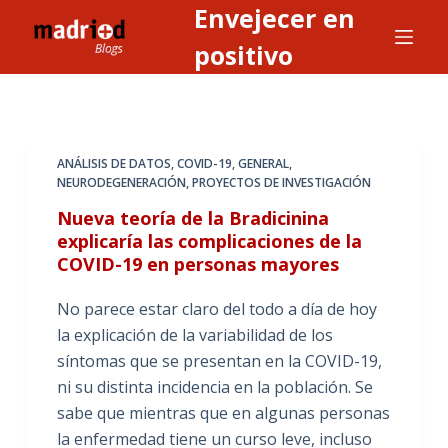
Envejecer en
S
a
positivo
l
t
a
r
ANÁLISIS DE DATOS
,
COVID-19
,
GENERAL
,
a
NEURODEGENERACIÓN
,
PROYECTOS DE INVESTIGACIÓN
l
Nueva teoría de la Bradicinina
c
explicaría las complicaciones de la
o
COVID-19 en personas mayores
n
t
No parece estar claro del todo a día de hoy
e
la explicación de la variabilidad de los
n
síntomas que se presentan en la COVID-19,
i
ni su distinta incidencia en la población. Se
d
sabe que mientras que en algunas personas
o
la enfermedad tiene un curso leve, incluso